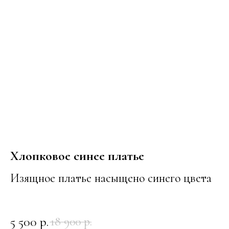
Хлопковое синее платье
Изящное платье насыщено синего цвета
5 500
р.
18 900
р.